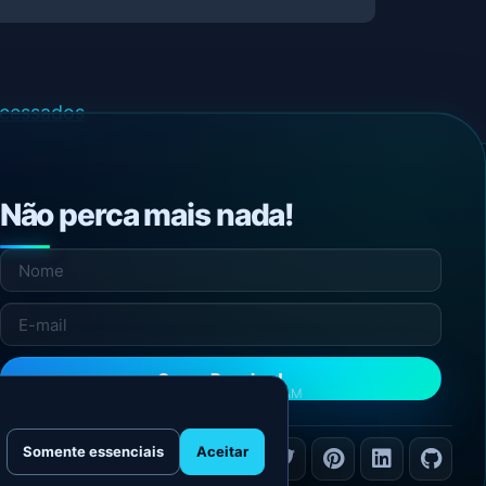
ocessados
.
Não perca mais nada!
Quero Receber!
NÃO ENVIAMOS SPAM
Somente essenciais
Aceitar