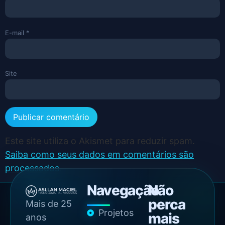
E-mail
*
Site
Este site utiliza o Akismet para reduzir spam.
Saiba como seus dados em comentários são
processados
.
Navegação
Não
perca
Mais de 25
Projetos
mais
anos