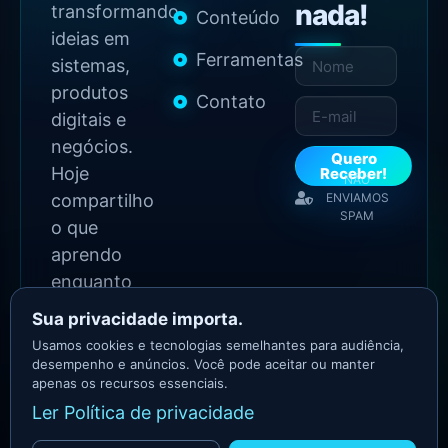
nada!
transformando
Conteúdo
ideias em
Ferramentas
sistemas,
produtos
Contato
digitais e
negócios.
Quero
Hoje
Receber!
NÃO
compartilho
ENVIAMOS
SPAM
o que
aprendo
enquanto
continuo
Sua privacidade importa.
construindo.
Usamos cookies e tecnologias semelhantes para audiência,
desempenho e anúncios. Você pode aceitar ou manter
apenas os recursos essenciais.
2026 Copyright - Todos
Ler Política de privacidade
os direitos reservados
Asllan Maciel - Growth