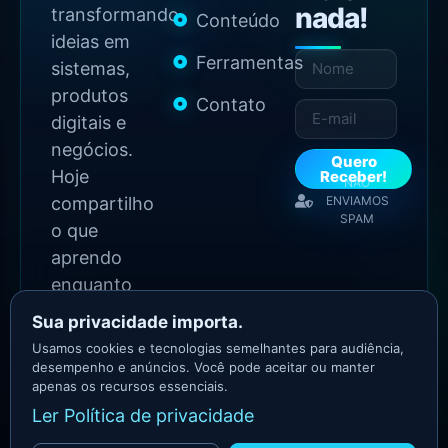
nada!
transformando
Conteúdo
ideias em
Ferramentas
sistemas,
produtos
Contato
digitais e
negócios.
Quero
Hoje
Receber!
NÃO
compartilho
ENVIAMOS
SPAM
o que
aprendo
enquanto
continuo
Sua privacidade importa.
construindo.
Usamos cookies e tecnologias semelhantes para audiência,
desempenho e anúncios. Você pode aceitar ou manter
apenas os recursos essenciais.
2026 Copyright - Todos
Ler Política de privacidade
os direitos reservados
Asllan Maciel - Growth