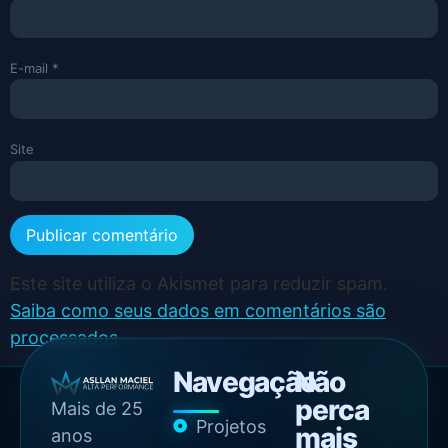
E-mail
*
Site
Este site utiliza o Akismet para reduzir spam.
Saiba como seus dados em comentários são
processados
.
Navegação
Não
perca
Mais de 25
Projetos
mais
anos