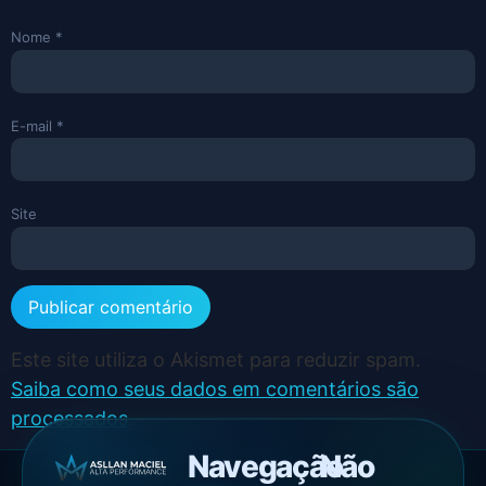
Nome
*
E-mail
*
Site
Este site utiliza o Akismet para reduzir spam.
Saiba como seus dados em comentários são
processados
.
Navegação
Não