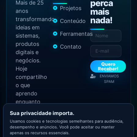
perca
Mais de 25
Projetos
mais
anos
nada!
transformando
Conteúdo
ideias em
Ferramentas
sistemas,
produtos
Contato
digitais e
negócios.
Quero
Hoje
Receber!
NÃO
compartilho
ENVIAMOS
SPAM
o que
aprendo
enquanto
continuo
Sua privacidade importa.
construindo.
Usamos cookies e tecnologias semelhantes para audiência,
desempenho e anúncios. Você pode aceitar ou manter
apenas os recursos essenciais.
2026 Copyright - Todos