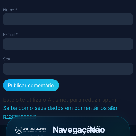
Nome
*
E-mail
*
Site
Este site utiliza o Akismet para reduzir spam.
Saiba como seus dados em comentários são
processados
.
Navegação
Não