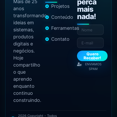
perca
Mais de 25
Projetos
mais
anos
nada!
transformando
Conteúdo
ideias em
Ferramentas
sistemas,
produtos
Contato
digitais e
negócios.
Quero
Hoje
Receber!
NÃO
compartilho
ENVIAMOS
SPAM
o que
aprendo
enquanto
continuo
construindo.
2026 Copyright - Todos