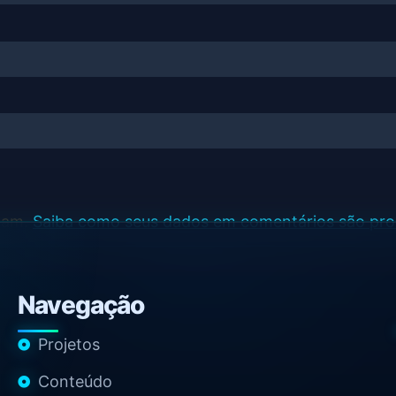
spam.
Saiba como seus dados em comentários são pr
Navegação
Projetos
Conteúdo