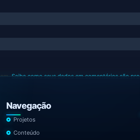
spam.
Saiba como seus dados em comentários são pr
Navegação
Projetos
Conteúdo