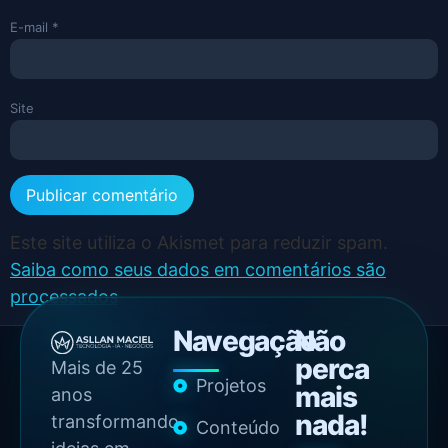
E-mail
*
Site
Este site utiliza o Akismet para reduzir spam.
Saiba como seus dados em comentários são
processados
.
Navegação
Não
perca
Mais de 25
Projetos
mais
anos
nada!
transformando
Conteúdo