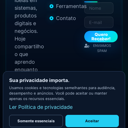
ideias em
Ferramentas
sistemas,
produtos
Contato
digitais e
negócios.
Quero
Hoje
Receber!
NÃO
compartilho
ENVIAMOS
SPAM
o que
aprendo
enquanto
continuo
Sua privacidade importa.
construindo.
Usamos cookies e tecnologias semelhantes para audiência,
desempenho e anúncios. Você pode aceitar ou manter
apenas os recursos essenciais.
2026 Copyright - Todos
Ler Política de privacidade
os direitos reservados
Asllan Maciel - Growth
Marketer
Somente essenciais
Aceitar