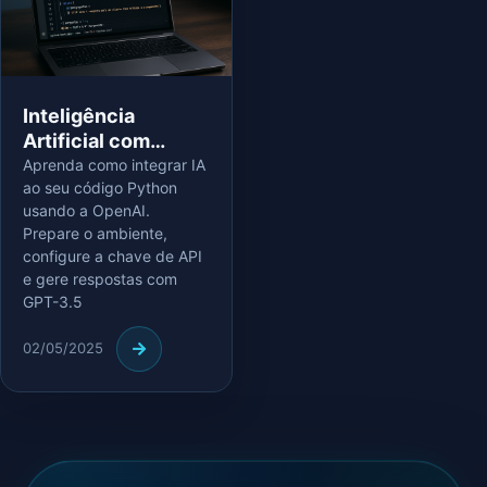
Inteligência
Artificial com
Python:
Aprenda como integrar IA
ao seu código Python
Fundamentos e
usando a OpenAI.
Primeira Integração
Prepare o ambiente,
com a OpenAI
configure a chave de API
e gere respostas com
GPT-3.5
02/05/2025