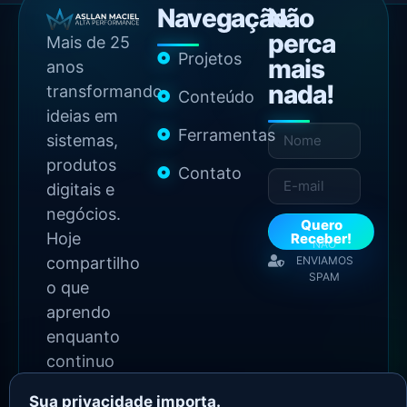
Navegação
Não
perca
Mais de 25
Projetos
mais
anos
nada!
transformando
Conteúdo
ideias em
Ferramentas
sistemas,
produtos
Contato
digitais e
negócios.
Quero
Hoje
Receber!
NÃO
compartilho
ENVIAMOS
SPAM
o que
aprendo
enquanto
continuo
construindo.
Sua privacidade importa.