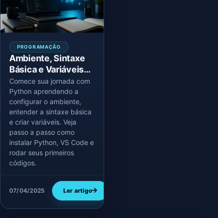
PROGRAMAÇÃO
Ambiente, Sintaxe
Básica e Variáveis
em Python —
Comece sua jornada com
Bootcamp Dia 1
Python aprendendo a
configurar o ambiente,
entender a sintaxe básica
e criar variáveis. Veja
passo a passo como
instalar Python, VS Code e
rodar seus primeiros
códigos.
07/04/2025
Ler artigo