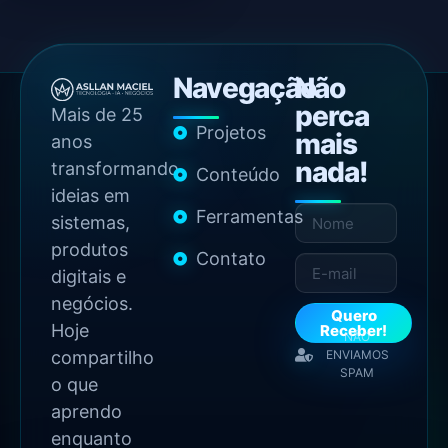
Navegação
Não
perca
Mais de 25
Projetos
mais
anos
nada!
transformando
Conteúdo
ideias em
Ferramentas
sistemas,
produtos
Contato
digitais e
negócios.
Quero
Hoje
Receber!
NÃO
compartilho
ENVIAMOS
SPAM
o que
aprendo
enquanto