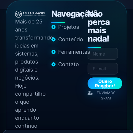
Navegação
Não
perca
Mais de 25
Projetos
mais
anos
nada!
transformando
Conteúdo
ideias em
Ferramentas
sistemas,
produtos
Contato
digitais e
negócios.
Quero
Hoje
Receber!
NÃO
compartilho
ENVIAMOS
SPAM
o que
aprendo
enquanto
continuo