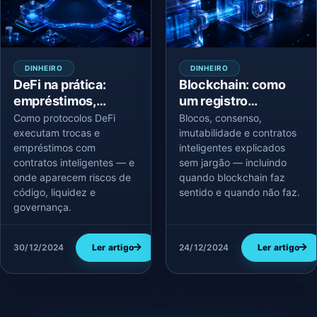
DINHEIRO
DINHEIRO
DeFi na prática:
Blockchain: como
empréstimos,
um registro
liquidez e riscos
distribuído valida
Como protocolos DeFi
Blocos, consenso,
sem banco
transações
executam trocas e
imutabilidade e contratos
empréstimos com
inteligentes explicados
contratos inteligentes — e
sem jargão — incluindo
onde aparecem riscos de
quando blockchain faz
código, liquidez e
sentido e quando não faz.
governança.
30/12/2024
Ler artigo
24/12/2024
Ler artigo