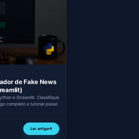
icador de Fake News
reamlit)
thon e Streamlit. Classifique
go completo e tutorial passo
Ler artigo