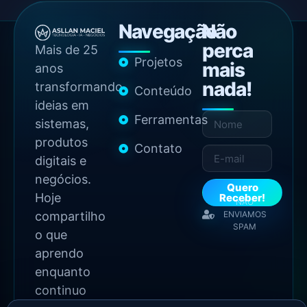
Navegação
Não
perca
Mais de 25
Projetos
mais
anos
nada!
transformando
Conteúdo
ideias em
Ferramentas
sistemas,
produtos
Contato
digitais e
negócios.
Quero
Hoje
Receber!
NÃO
compartilho
ENVIAMOS
SPAM
o que
aprendo
enquanto
continuo