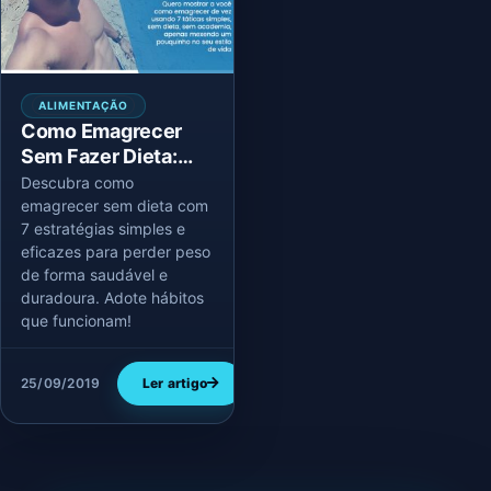
ALIMENTAÇÃO
Como Emagrecer
Sem Fazer Dieta:
Estratégias Simples
Descubra como
e Eficientes
emagrecer sem dieta com
7 estratégias simples e
eficazes para perder peso
de forma saudável e
duradoura. Adote hábitos
que funcionam!
25/09/2019
Ler artigo