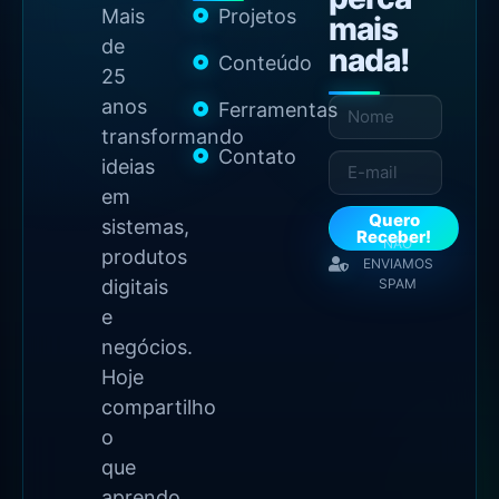
Mais
Projetos
mais
de
nada!
Conteúdo
25
anos
Ferramentas
transformando
Contato
ideias
em
Quero
sistemas,
Receber!
NÃO
produtos
ENVIAMOS
digitais
SPAM
e
negócios.
Hoje
compartilho
o
que
aprendo