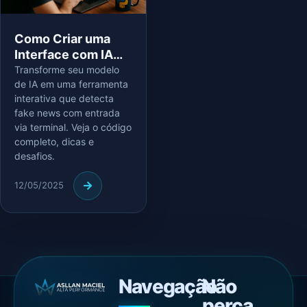
Como Criar uma
Interface com IA
em Python para
Transforme seu modelo
de IA em uma ferramenta
Detectar Fake
interativa que detecta
News
fake news com entrada
via terminal. Veja o código
completo, dicas e
desafios.
12/05/2025
Navegação
Não
perca