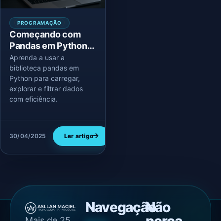
PROGRAMAÇÃO
Começando com
Pandas em Python:
análise de dados
Aprenda a usar a
para IA e
biblioteca pandas em
Python para carregar,
automações
explorar e filtrar dados
com eficiência.
30/04/2025
Ler artigo
Navegação
Não
Mais de 25