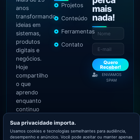
perca
Projetos
mais
anos
nada!
transformando
Conteúdo
ideias em
Ferramentas
sistemas,
produtos
Contato
digitais e
negócios.
Quero
Hoje
Receber!
NÃO
compartilho
ENVIAMOS
SPAM
o que
aprendo
enquanto
continuo
construindo.
Sua privacidade importa.
Usamos cookies e tecnologias semelhantes para audiência,
2026 Copyright - Todos
desempenho e anúncios. Você pode aceitar ou manter apenas