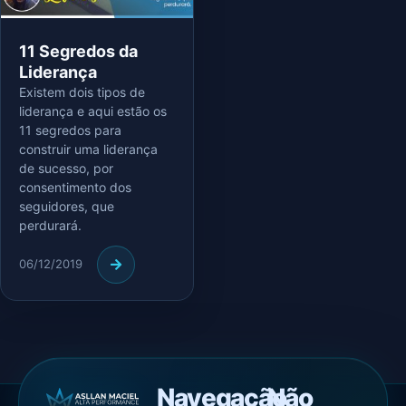
11 Segredos da
Liderança
Existem dois tipos de
liderança e aqui estão os
11 segredos para
construir uma liderança
de sucesso, por
consentimento dos
seguidores, que
perdurará.
06/12/2019
Navegação
Não