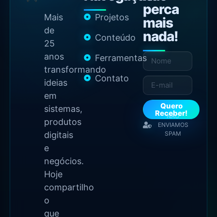
perca
Mais
Projetos
mais
de
nada!
Conteúdo
25
anos
Ferramentas
transformando
Contato
ideias
em
Quero
sistemas,
Receber!
NÃO
produtos
ENVIAMOS
digitais
SPAM
e
negócios.
Hoje
compartilho
o
que