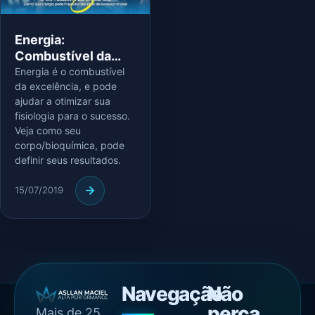
Energia:
Combustível da
Excelência
Energia é o combustível
da excelência, e pode
ajudar a otimizar sua
fisiologia para o sucesso.
Veja como seu
corpo/bioquímica, pode
definir seus resultados.
15/07/2019
Navegação
Não
perca
Mais de 25