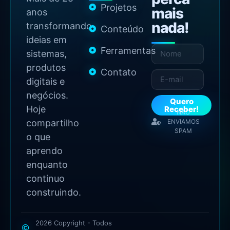
Projetos
mais
anos
nada!
transformando
Conteúdo
ideias em
Ferramentas
sistemas,
produtos
Contato
digitais e
negócios.
Quero
Hoje
Receber!
NÃO
compartilho
ENVIAMOS
SPAM
o que
aprendo
enquanto
continuo
construindo.
2026 Copyright - Todos