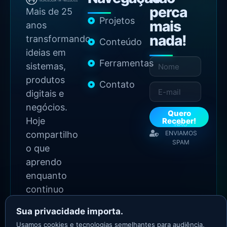
perca
Mais de 25
Projetos
mais
anos
nada!
transformando
Conteúdo
ideias em
Ferramentas
sistemas,
produtos
Contato
digitais e
negócios.
Quero
Hoje
Receber!
NÃO
compartilho
ENVIAMOS
SPAM
o que
aprendo
enquanto
continuo
construindo.
Sua privacidade importa.
Usamos cookies e tecnologias semelhantes para audiência,