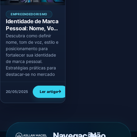
EMPREENDEDORISMO
Identidade de Marca
Pessoal: Nome, Voz,
Estilo e
Descubra como definir
Posicionamento
nome, tom de voz, estilo e
posicionamento para
fortalecer sua identidade
de marca pessoal.
Estratégias práticas para
destacar-se no mercado
20/05/2025
Ler artigo
Navegação
Não