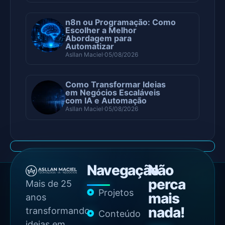
n8n ou Programação: Como
Escolher a Melhor
Abordagem para
Automatizar
Asllan Maciel
05/08/2026
Como Transformar Ideias
em Negócios Escaláveis
com IA e Automação
Asllan Maciel
05/08/2026
Navegação
Não
perca
Mais de 25
Projetos
mais
anos
nada!
transformando
Conteúdo
ideias em