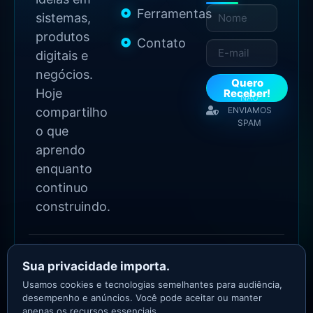
Ferramentas
sistemas,
produtos
Contato
digitais e
negócios.
Quero
Hoje
Receber!
NÃO
compartilho
ENVIAMOS
SPAM
o que
aprendo
enquanto
continuo
construindo.
2026 Copyright - Todos
os direitos reservados
Sua privacidade importa.
Asllan Maciel - Growth
Usamos cookies e tecnologias semelhantes para audiência,
Marketer
desempenho e anúncios. Você pode aceitar ou manter
apenas os recursos essenciais.