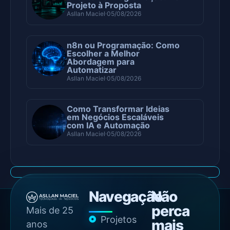
Projeto à Proposta
Asllan Maciel
05/08/2026
n8n ou Programação: Como
Escolher a Melhor
Abordagem para
Automatizar
Asllan Maciel
05/08/2026
Como Transformar Ideias
em Negócios Escaláveis
com IA e Automação
Asllan Maciel
05/08/2026
Navegação
Não
perca
Mais de 25
Projetos
mais
anos