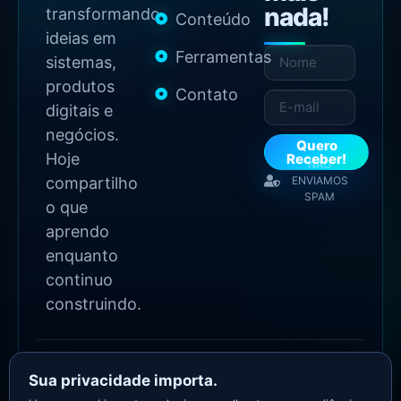
nada!
transformando
Conteúdo
ideias em
Ferramentas
sistemas,
produtos
Contato
digitais e
negócios.
Quero
Hoje
Receber!
NÃO
compartilho
ENVIAMOS
SPAM
o que
aprendo
enquanto
continuo
construindo.
2026 Copyright - Todos
os direitos reservados
Sua privacidade importa.
Asllan Maciel - Growth