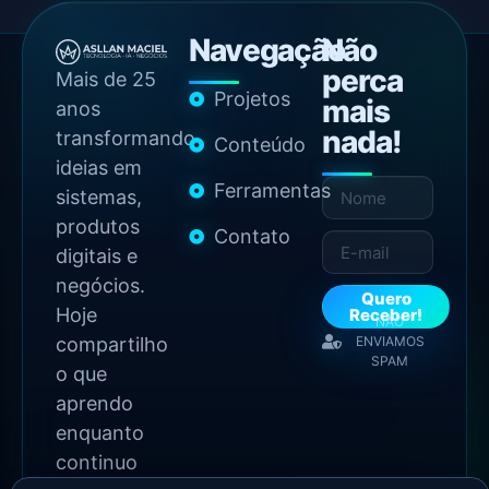
Navegação
Não
perca
Mais de 25
Projetos
mais
anos
nada!
transformando
Conteúdo
ideias em
Ferramentas
sistemas,
produtos
Contato
digitais e
negócios.
Quero
Hoje
Receber!
NÃO
compartilho
ENVIAMOS
SPAM
o que
aprendo
enquanto
continuo