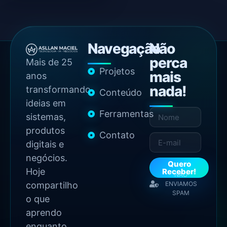
Navegação
Não
perca
Mais de 25
Projetos
mais
anos
nada!
transformando
Conteúdo
ideias em
Ferramentas
sistemas,
produtos
Contato
digitais e
negócios.
Quero
Hoje
Receber!
NÃO
compartilho
ENVIAMOS
SPAM
o que
aprendo
enquanto