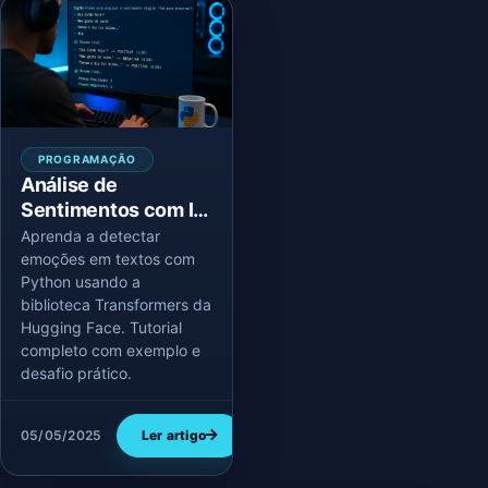
PROGRAMAÇÃO
Análise de
Sentimentos com IA:
Classificando
Aprenda a detectar
Emoções em Textos
emoções em textos com
Python usando a
com Python
biblioteca Transformers da
Hugging Face. Tutorial
completo com exemplo e
desafio prático.
05/05/2025
Ler artigo