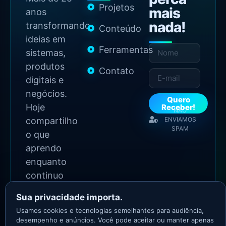
Projetos
mais
anos
nada!
transformando
Conteúdo
ideias em
Ferramentas
sistemas,
produtos
Contato
digitais e
negócios.
Quero
Hoje
Receber!
NÃO
compartilho
ENVIAMOS
SPAM
o que
aprendo
enquanto
continuo
construindo.
Sua privacidade importa.
Usamos cookies e tecnologias semelhantes para audiência,
2026 Copyright - Todos
desempenho e anúncios. Você pode aceitar ou manter apenas