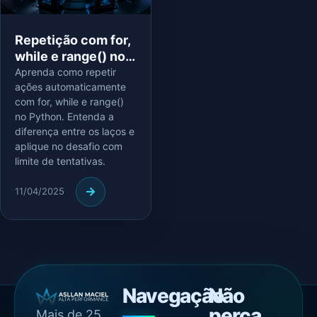
Repetição com for,
while e range() no
Python —
Aprenda como repetir
ações automaticamente
Bootcamp Dia 5
com for, while e range()
no Python. Entenda a
diferença entre os laços e
aplique no desafio com
limite de tentativas.
11/04/2025
Navegação
Não
perca
Mais de 25