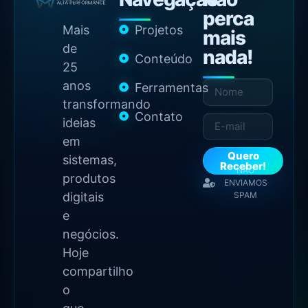
perca
Mais
Projetos
mais
de
nada!
Conteúdo
25
anos
Ferramentas
transformando
Contato
ideias
em
Quero
sistemas,
Receber!
NÃO
produtos
ENVIAMOS
digitais
SPAM
e
negócios.
Hoje
compartilho
o