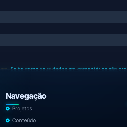
spam.
Saiba como seus dados em comentários são pr
Navegação
Projetos
Conteúdo