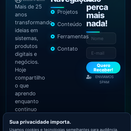
perca
Mais de 25
Projetos
mais
anos
nada!
transformando
Conteúdo
ideias em
Ferramentas
sistemas,
produtos
Contato
digitais e
negócios.
Quero
Hoje
Receber!
NÃO
compartilho
ENVIAMOS
SPAM
o que
aprendo
enquanto
continuo
construindo.
Sua privacidade importa.
Usamos cookies e tecnologias semelhantes para audiência,