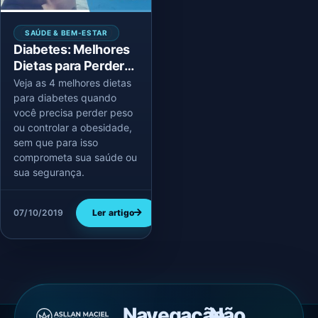
SAÚDE & BEM-ESTAR
Diabetes: Melhores
Dietas para Perder
Peso
Veja as 4 melhores dietas
para diabetes quando
você precisa perder peso
ou controlar a obesidade,
sem que para isso
comprometa sua saúde ou
sua segurança.
07/10/2019
Ler artigo
Navegação
Não