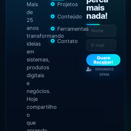
Mais
Projetos
mais
de
nada!
Conteúdo
25
anos
Ferramentas
transformando
Contato
ideias
em
Quero
sistemas,
Receber!
NÃO
produtos
ENVIAMOS
digitais
SPAM
e
negócios.
Hoje
compartilho
o
que
aprendo