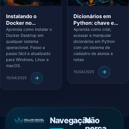
Instalando o
Dicionários em
Docker no
Python: chave e
Windows, Linux e
valor, o jeito
Aprenda como instalar o
Aprenda como criar,
Docker Desktop em
acessar e manipular
macOS – Guia
inteligente de
qualquer sistema
dicionários em Python
completo e fácil
armazenar dados
operacional. Passo a
com um sistema de
passo fácil e atualizado
cadastro de alunos e
para Windows, Linux e
notas
macOS.
15/04/2025
15/04/2025
Navegação
Não
perca