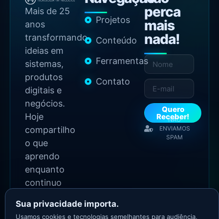
perca
Mais de 25
Projetos
mais
anos
nada!
transformando
Conteúdo
ideias em
Ferramentas
sistemas,
produtos
Contato
digitais e
negócios.
Quero
Hoje
Receber!
NÃO
compartilho
ENVIAMOS
SPAM
o que
aprendo
enquanto
continuo
construindo.
Sua privacidade importa.
Usamos cookies e tecnologias semelhantes para audiência,