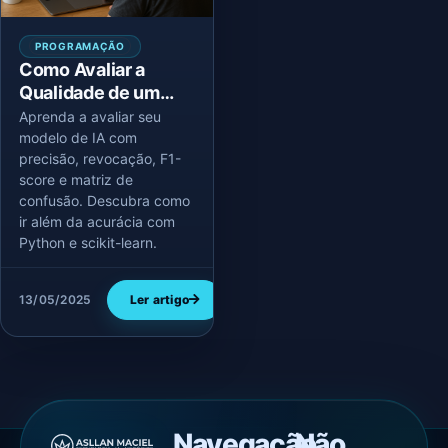
PROGRAMAÇÃO
Como Avaliar a
Qualidade de um
Modelo de IA com
Aprenda a avaliar seu
Python — Além da
modelo de IA com
precisão, revocação, F1-
Acurácia
score e matriz de
confusão. Descubra como
ir além da acurácia com
Python e scikit-learn.
13/05/2025
Ler artigo
Navegação
Não