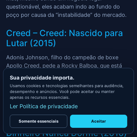
questionável, eles acabam indo ao fundo do
poço por causa da “instabilidade” do mercado.
Creed – Creed: Nascido para
Lutar (2015)
Adonis Johnson, filho do campeão de boxe
Apollo Creed, pede a Rocky Balboa, que está
aposentado, para ser seu treinador.
Sua privacidade importa.
Usamos cookies e tecnologias semelhantes para audiência,
Rocky aceita, mas tem dúvidas se Adonis tem o
desempenho e anúncios. Você pode aceitar ou manter
coração de um verdadeiro lutador.
apenas os recursos essenciais.
Ler Política de privacidade
Wall Street: Money Never
Sleeps – Wall Street: O
Somente essenciais
Aceitar
Dinheiro Nunca Dorme (2010)