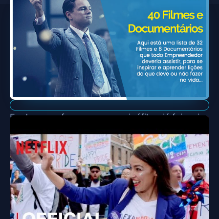
Eu devo confessar que sou cinéfilo – já fui mais
– e ainda daquele perfil que tinha uma coleção
gigante de DVDs de filmes.
Hoje em dia é até engraçado lembrar disso,
daquele monte de espaço ocupado, com
catálogo e “Filmoteca” no computador.
Netflix aí, com milhares de títulos à disposição,