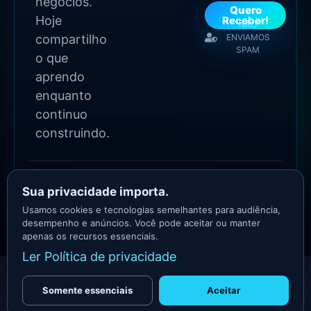
negócios.
Quero
Hoje
Receber!
NÃO
compartilho
ENVIAMOS
SPAM
o que
aprendo
enquanto
continuo
construindo.
2026 Copyright - Todos
os direitos reservados
Sua privacidade importa.
Asllan Maciel | Tecnologia, IA
Usamos cookies e tecnologias semelhantes para audiência,
e Produtos Digitais
desempenho e anúncios. Você pode aceitar ou manter
apenas os recursos essenciais.
Ler Política de privacidade
Somente essenciais
Aceitar