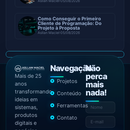
Asllan Maciel
05/08/2026
Como Conseguir o Primeiro
Cliente de Programação: Do
Projeto à Proposta
Asllan Maciel
05/08/2026
Navegação
Não
perca
Mais de 25
Projetos
mais
anos
nada!
transformando
Conteúdo
ideias em
Ferramentas
sistemas,
produtos
Contato
digitais e