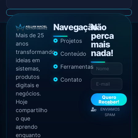
Navegação
Não
perca
Mais de 25
Projetos
mais
anos
nada!
transformando
Conteúdo
ideias em
Ferramentas
sistemas,
produtos
Contato
digitais e
negócios.
Quero
Hoje
Receber!
NÃO
compartilho
ENVIAMOS
SPAM
o que
aprendo
enquanto