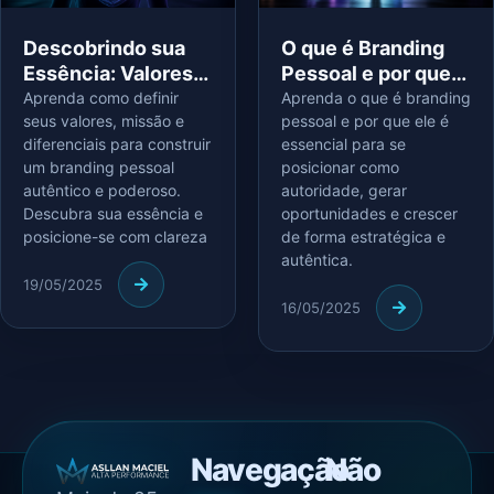
Descobrindo sua
O que é Branding
Essência: Valores,
Pessoal e por que
Missão e
você precisa
Aprenda como definir
Aprenda o que é branding
seus valores, missão e
pessoal e por que ele é
Diferenciais
começar agora
diferenciais para construir
essencial para se
um branding pessoal
posicionar como
autêntico e poderoso.
autoridade, gerar
Descubra sua essência e
oportunidades e crescer
posicione-se com clareza
de forma estratégica e
autêntica.
19/05/2025
16/05/2025
Navegação
Não