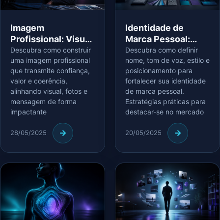
Imagem
Identidade de
Profissional: Visual,
Marca Pessoal:
Fotos e Coerência
Nome, Voz, Estilo e
Descubra como construir
Descubra como definir
uma imagem profissional
nome, tom de voz, estilo e
com a Mensagem
Posicionamento
que transmite confiança,
posicionamento para
valor e coerência,
fortalecer sua identidade
alinhando visual, fotos e
de marca pessoal.
mensagem de forma
Estratégias práticas para
impactante
destacar-se no mercado
28/05/2025
20/05/2025