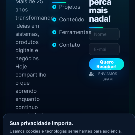
perca
Mais de 25
Projetos
mais
anos
nada!
transformando
Conteúdo
ideias em
Ferramentas
sistemas,
produtos
Contato
digitais e
negócios.
Quero
Hoje
Receber!
NÃO
compartilho
ENVIAMOS
SPAM
o que
aprendo
enquanto
continuo
construindo.
Sua privacidade importa.
Usamos cookies e tecnologias semelhantes para audiência,
2026 Copyright - Todos