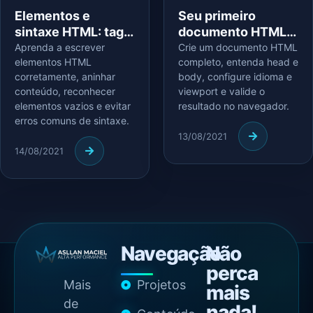
Elementos e
Seu primeiro
sintaxe HTML: tags,
documento HTML:
conteúdo e
do arquivo ao
Aprenda a escrever
Crie um documento HTML
elementos HTML
completo, entenda head e
aninhamento
navegador
corretamente, aninhar
body, configure idioma e
conteúdo, reconhecer
viewport e valide o
elementos vazios e evitar
resultado no navegador.
erros comuns de sintaxe.
13/08/2021
14/08/2021
Navegação
Não
perca
Mais
Projetos
mais
de
nada!