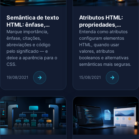
Semântica de texto
Atributos HTML:
HTML: ênfase,
propriedades,
citações e código
valores e boas
Marque importância,
Entenda como atributos
ênfase, citações,
configuram elementos
práticas
abreviações e código
HTML, quando usar
pelo significado — e
valores, atributos
deixe a aparência para o
booleanos e alternativas
CSS.
semânticas mais seguras.
19/08/2021
15/08/2021