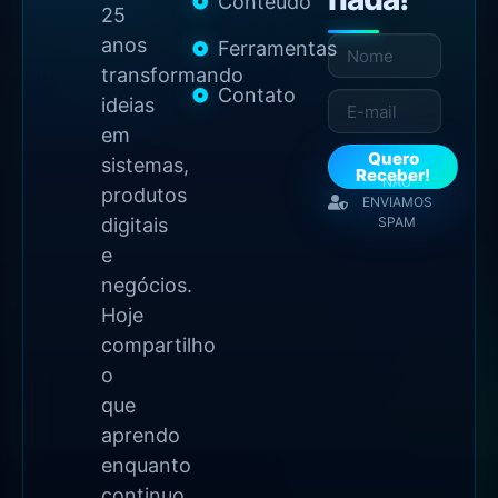
Conteúdo
25
anos
Ferramentas
transformando
Contato
ideias
em
Quero
sistemas,
Receber!
NÃO
produtos
ENVIAMOS
digitais
SPAM
e
negócios.
Hoje
compartilho
o
que
aprendo
enquanto
continuo