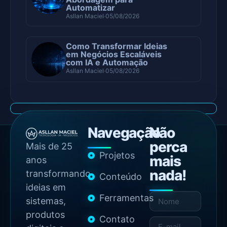
Automatizar
Asllan Maciel
05/08/2026
Como Transformar Ideias
em Negócios Escaláveis
com IA e Automação
Asllan Maciel
05/08/2026
Navegação
Não
perca
Mais de 25
Projetos
mais
anos
nada!
transformando
Conteúdo
ideias em
Ferramentas
sistemas,
produtos
Contato