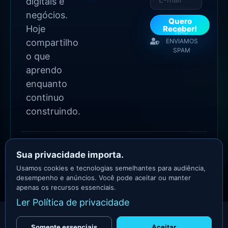
digitais e
negócios.
Quero
Hoje
Receber!
NÃO
compartilho
ENVIAMOS
SPAM
o que
aprendo
enquanto
continuo
construindo.
2026 Copyright - Todos
os direitos reservados
Sua privacidade importa.
Asllan Maciel - Growth
Usamos cookies e tecnologias semelhantes para audiência,
Marketer
desempenho e anúncios. Você pode aceitar ou manter
apenas os recursos essenciais.
Ler Política de privacidade
Somente essenciais
Aceitar