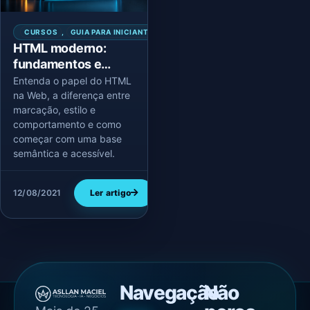
CURSOS
,
GUIA PARA INICIANTES
,
PROGRAMAÇÃO
HTML moderno:
fundamentos e
como a Web é
Entenda o papel do HTML
estruturada
na Web, a diferença entre
marcação, estilo e
comportamento e como
começar com uma base
semântica e acessível.
12/08/2021
Ler artigo
Navegação
Não