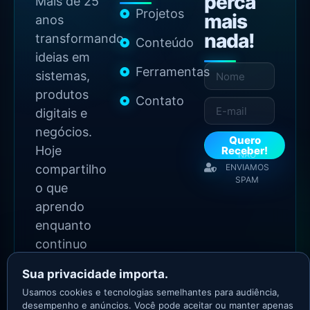
perca
Mais de 25
Projetos
mais
anos
nada!
transformando
Conteúdo
ideias em
Ferramentas
sistemas,
produtos
Contato
digitais e
negócios.
Quero
Hoje
Receber!
NÃO
compartilho
ENVIAMOS
SPAM
o que
aprendo
enquanto
continuo
construindo.
Sua privacidade importa.
Usamos cookies e tecnologias semelhantes para audiência,
2026 Copyright - Todos
desempenho e anúncios. Você pode aceitar ou manter apenas