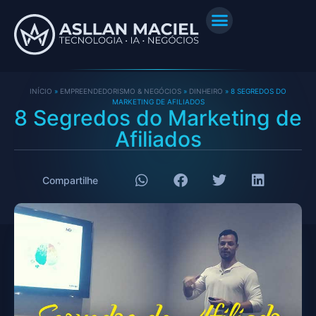
INÍCIO
»
EMPREENDEDORISMO & NEGÓCIOS
»
DINHEIRO
»
8 SEGREDOS DO
MARKETING DE AFILIADOS
8 Segredos do Marketing de
Afiliados
Compartilhe