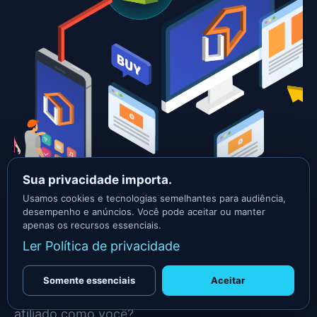
Sua privacidade importa.
Usamos cookies e tecnologias semelhantes para audiência,
desempenho e anúncios. Você pode aceitar ou manter
apenas os recursos essenciais.
Você já parou para pensar que as pessoas
Ler Política de privacidade
podem comprar produtos diretamente do
produtor, empresa, e-commerce?
Somente essenciais
Aceitar
Então, porque as pessoas comprariam de um
afiliado como você?