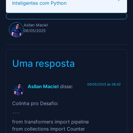
Inteligentes com Python
Asllan Maciel
06/05/2025
Uma resposta
06/05/2025 às 08:42
Asllan Maciel
disse:
Colinha pro Desafio:
´´´
from transformers import pipeline
from collections import Counter