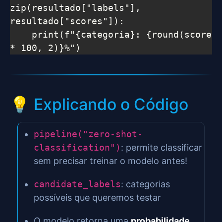
zip(resultado["labels"], 
resultado["scores"]):

    print(f"{categoria}: {round(score 
* 100, 2)}%")
💡 Explicando o Código
pipeline("zero-shot-
classification")
: permite classificar
sem precisar treinar o modelo antes!
candidate_labels
: categorias
possíveis que queremos testar
O modelo retorna uma
probabilidade