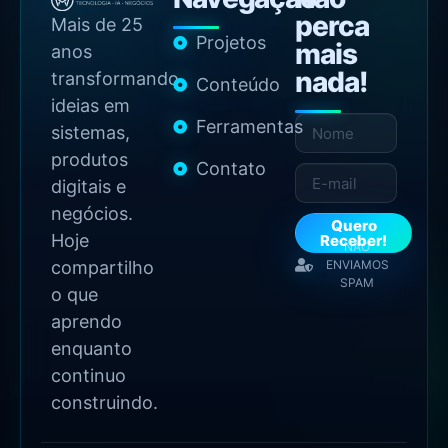
perca
Mais de 25
Projetos
mais
anos
nada!
transformando
Conteúdo
ideias em
Ferramentas
sistemas,
produtos
Contato
digitais e
negócios.
Quero
Hoje
Receber!
NÃO
compartilho
ENVIAMOS
SPAM
o que
aprendo
enquanto
continuo
construindo.