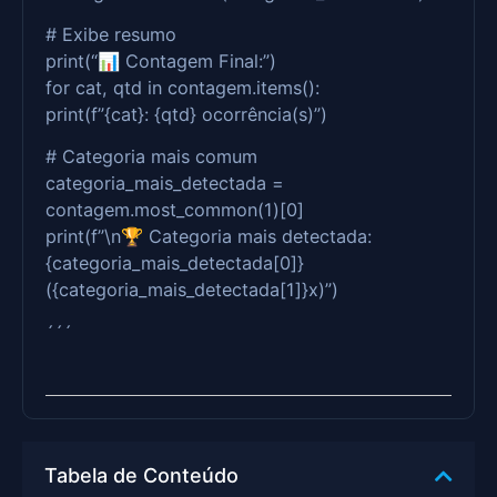
# Exibe resumo
print(“📊 Contagem Final:”)
for cat, qtd in contagem.items():
print(f”{cat}: {qtd} ocorrência(s)”)
# Categoria mais comum
categoria_mais_detectada =
contagem.most_common(1)[0]
print(f”\n🏆 Categoria mais detectada:
{categoria_mais_detectada[0]}
({categoria_mais_detectada[1]}x)”)
´´´
Tabela de Conteúdo