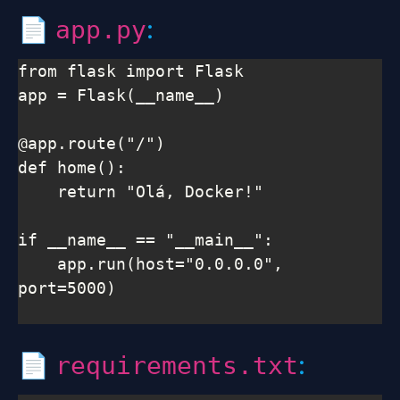
📄
:
app.py
from flask import Flask

app = Flask(__name__)

@app.route("/")

def home():

    return "Olá, Docker!"

if __name__ == "__main__":

    app.run(host="0.0.0.0", 
port=5000)

📄
:
requirements.txt