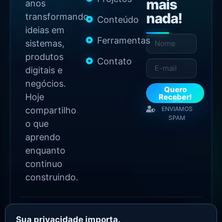
mais
anos
nada!
transformando
Conteúdo
ideias em
Ferramentas
sistemas,
produtos
Contato
digitais e
negócios.
Quero
Hoje
Receber!
NÃO
compartilho
ENVIAMOS
SPAM
o que
aprendo
enquanto
continuo
construindo.
2026 Copyright - Todos
os direitos reservados
Sua privacidade importa.