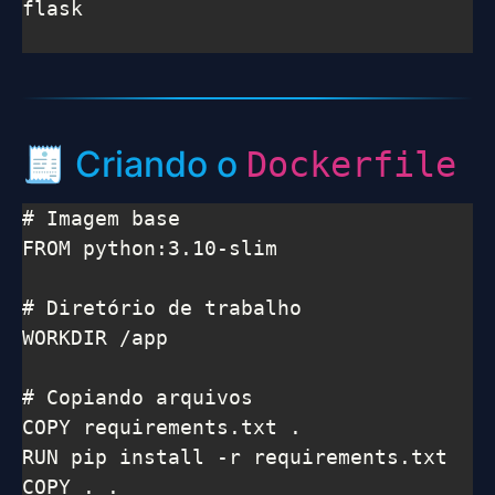
flask

🧾 Criando o
Dockerfile
# Imagem base

FROM python:3.10-slim

# Diretório de trabalho

WORKDIR /app

# Copiando arquivos

COPY requirements.txt .

RUN pip install -r requirements.txt

COPY . .
