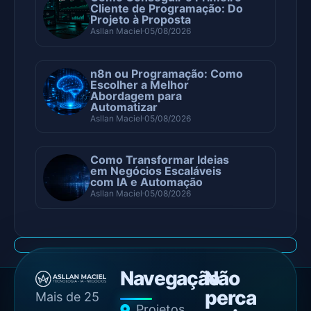
Cliente de Programação: Do
Projeto à Proposta
Asllan Maciel
05/08/2026
n8n ou Programação: Como
Escolher a Melhor
Abordagem para
Automatizar
Asllan Maciel
05/08/2026
Como Transformar Ideias
em Negócios Escaláveis
com IA e Automação
Asllan Maciel
05/08/2026
Navegação
Não
perca
Mais de 25
Projetos