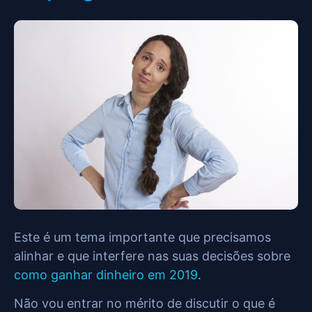
Este é um tema importante que precisamos
alinhar e que interfere nas suas decisões sobre
como ganhar dinheiro em 2019
.
Não vou entrar no mérito de discutir o que é