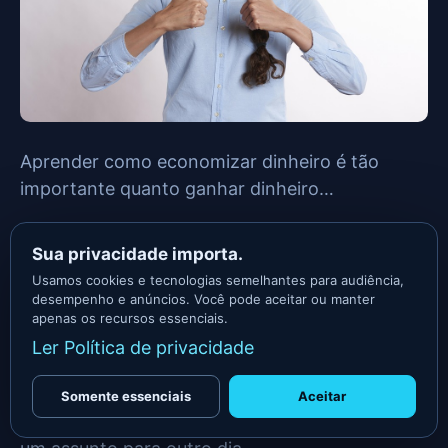
Aprender como economizar dinheiro é tão
importante quanto ganhar dinheiro…
Se você gastar tudo que ganha, se não juntar
Sua privacidade importa.
dinheiro, se não investir, vai acabar refém do
Usamos cookies e tecnologias semelhantes para audiência,
dinheiro…
desempenho e anúncios. Você pode aceitar ou manter
apenas os recursos essenciais.
Como resultado, você vai estar confinado no
Ler Política de privacidade
que Robert Kiyosaki, chama de
Corrida dos
Ratos
no livro
Pai Rico, Pai Pobre
.
Somente essenciais
Aceitar
Há inúmeras formas de fazer isso, mas isto é