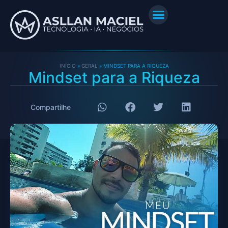
INÍCIO
»
GERAL
»
MINDSET PARA A RIQUEZA
Mindset para a Riqueza
Compartilhe