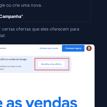
le ou crie uma nova.
 Campanha”
.
 certas ofertas que eles oferecem para
al: