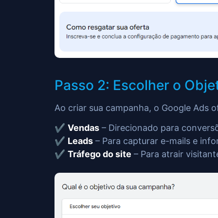
Passo 2: Escolher o Obje
Ao criar sua campanha, o Google Ads of
✔️
Vendas
– Direcionado para conversõ
✔️
Leads
– Para capturar e-mails e inf
✔️
Tráfego do site
– Para atrair visitant