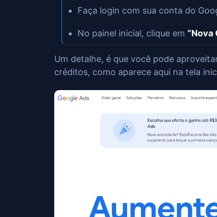
Faça login com sua conta do Goog
No painel inicial, clique em
“Nova
Um detalhe, é que você pode aproveitar
créditos, como aparece aqui na tela inici