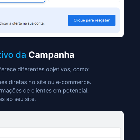
tivo da
Campanha
erece diferentes objetivos, como:
es diretas no site ou e-commerce.
ormações de clientes em potencial.
es ao seu site.