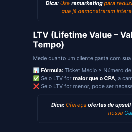
Dica:
Use
remarketing
para reduz
que já demonstraram inter
LTV (Lifetime Value – Va
Tempo)
Mede quanto um cliente gasta com sua
📊
Fórmula:
Ticket Médio × Número de
✅ Se o LTV for
maior que o CPA
, a ca
❌ Se o LTV for menor, pode ser necessár
Dica:
Ofereça
ofertas de upsell
nossa
Ca