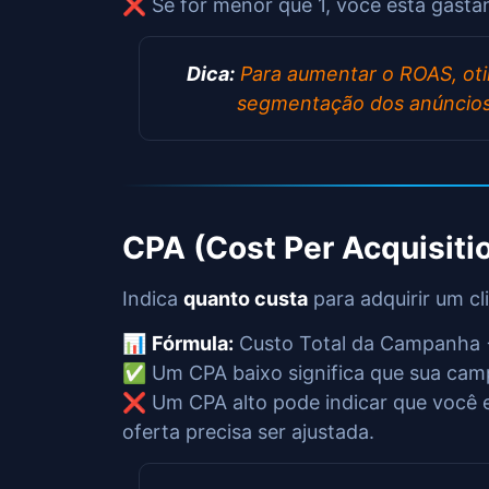
❌ Se for menor que 1, você está gasta
Dica:
Para aumentar o ROAS, oti
segmentação dos anúncio
CPA (Cost Per Acquisiti
Indica
quanto custa
para adquirir um cl
📊
Fórmula:
Custo Total da Campanha 
✅ Um CPA baixo significa que sua camp
❌ Um CPA alto pode indicar que você e
oferta precisa ser ajustada.