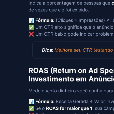
Indica a porcentagem de pessoas que
c
de vezes que ele foi exibido.
📊
Fórmula:
(Cliques ÷ Impressões) × 1
✅ Um CTR alto significa que o anúncio é
❌ Um CTR baixo pode indicar problema
Dica:
Melhore seu CTR testand
ROAS (Return on Ad Spen
Investimento em Anúnci
Mede quanto dinheiro você ganha para 
📊
Fórmula:
Receita Gerada ÷ Valor Inv
✅ Se o
ROAS for maior que 1
, sua cam