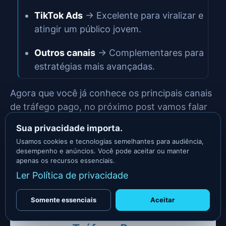
TikTok Ads
→ Excelente para viralizar e
atingir um público jovem.
Outros canais
→ Complementares para
estratégias mais avançadas.
Agora que você já conhece os principais canais
de tráfego pago, no próximo post vamos falar
sobre
os tipos de campanhas e estratégias
Sua privacidade importa.
para maximizar seus resultados
.
Usamos cookies e tecnologias semelhantes para audiência,
desempenho e anúncios. Você pode aceitar ou manter
Se quiser aprender mais sobre marketing digital,
apenas os recursos essenciais.
confira nosso
Guia Completo de Marketing
Ler Política de privacidade
Digital
.
Somente essenciais
Aceitar