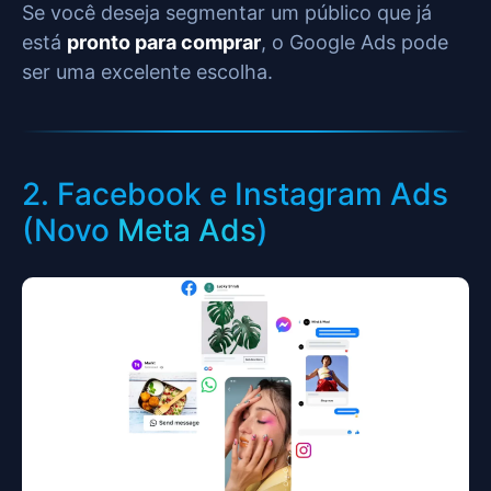
Se você deseja segmentar um público que já
está
pronto para comprar
, o Google Ads pode
ser uma excelente escolha.
2. Facebook e Instagram Ads
(Novo
Meta Ads
)